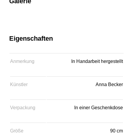
Galerie
89,00
€
1 × HINZUFÜGEN
Eigenschaften
Anmerkung
In Handarbeit hergestellt
Künstler
Anna Becker
Verpackung
In einer Geschenkdose
Größe
90 cm